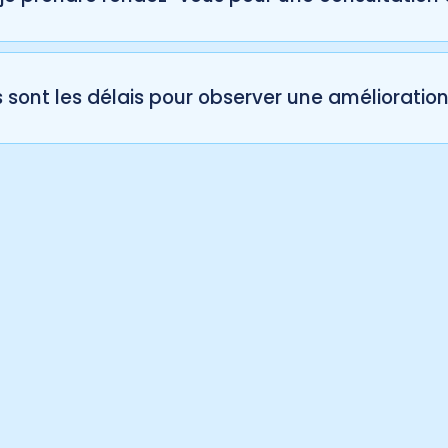
a dermatologie étant une spécialité, les consultations se
our planifier une évaluation.
 sont les délais pour observer une amélioration
 514 633-8888
sultats varient selon l’affection. Certains traitements mon
autres, comme l’immunothérapie, nécessitent plusieurs 
r formulaire