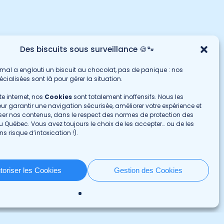
Des biscuits sous surveillance 🍪🐾
imal a englouti un biscuit au chocolat, pas de panique : nos
cialisées sont là pour gérer la situation.
te internet, nos
Cookies
sont totalement inoffensifs. Nous les
our garantir une navigation sécurisée, améliorer votre expérience et
ser nos contenus, dans le respect des normes de protection des
 Québec. Vous avez toujours le choix de les accepter… ou de les
ns risque d’intoxication !).
rrières
Nous contacter
ortunités d’emploi
au 1 800 463-8555
toriser les Cookies
Gestion des Cookies
ernats et résidences
Par formulaire
age