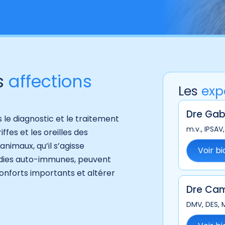
s
affections
Les
exp
Dre Gab
 le diagnostic et le traitement
m.v., IPSAV
ffes et les oreilles des
nimaux, qu’il s’agisse
Voir bi
aladies auto-immunes, peuvent
onforts importants et altérer
Dre Cam
DMV, DES, M