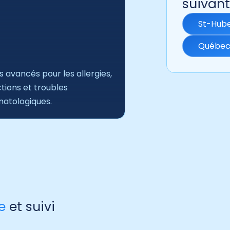
suivant
St-Hub
Québe
s avancés pour les allergies,
ctions et troubles
atologiques.
e
et suivi