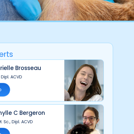
erts
rielle Brosseau
, Dipl. ACVD
o
ylle C Bergeron
. Sc., Dipl. ACVD