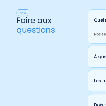
FAQ
Foire aux
Quels
questions
Nos se
À que
La fré
d’autr
Les t
La plu
anesth
Dois-