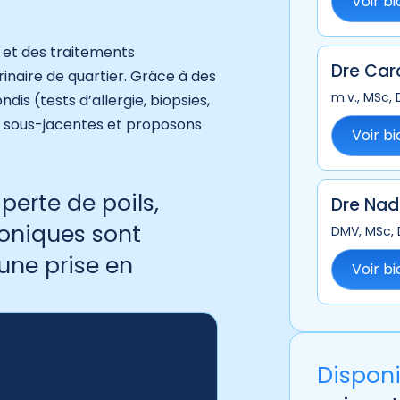
Voir bi
 et des traitements
Dre Car
inaire de quartier. Grâce à des
m.v., MSc,
s (tests d’allergie, biopsies,
es sous-jacentes et proposons
Voir bi
erte de poils,
Dre Nad
roniques sont
DMV, MSc, 
une prise en
Voir bi
Disponi