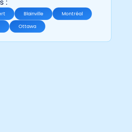
s :
ert
Blainville
Montréal
c
Ottawa