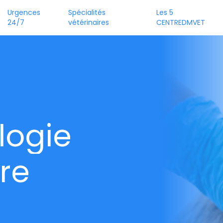
Urgences
Spécialités
Les 5
24/7
vétérinaires
CENTREDMVET
l
o
g
i
e
r
e