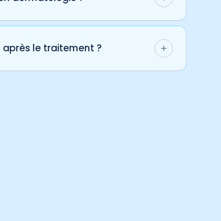
 font uniquement sur rendez-vous. Contactez-
 après le traitement ?
trent des effets en quelques jours, tandis
semaines.