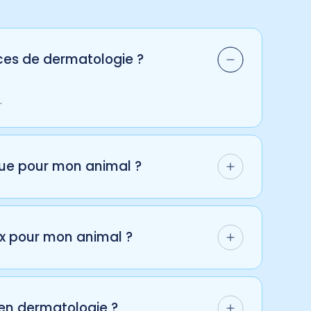
ces de dermatologie ?
.
gue pour mon animal ?
écessitent un suivi mensuel, tandis que
raitement initial.
ux pour mon animal ?
biopsies, sont indolores ou réalisées sous
animaux.
 en dermatologie ?