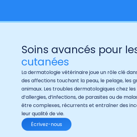
Soins avancés pour le
cutanées
Hit enter to search or ESC to close
La dermatologie vétérinaire joue un rôle clé dans
des affections touchant la peau, le pelage, les gri
animaux. Les troubles dermatologiques chez les a
d’allergies, d’infections, de parasites ou de m
être complexes, récurrents et entraîner des inc
leur qualité de vie.
Écrivez-nous