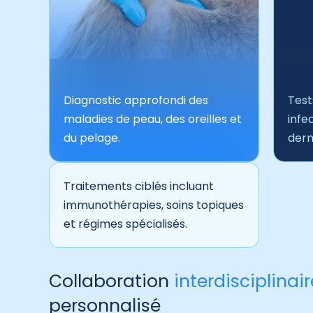
Diagnostic approfondi des
Test
maladies de peau, des oreilles et
infe
du pelage.
derm
Traitements ciblés incluant
immunothérapies, soins topiques
et régimes spécialisés.
Collaboration
interdisciplinair
personnalisé