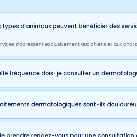
 types d’animaux peuvent bénéficier des servi
rvices s’adressent exclusivement aux chiens et aux chats
lle fréquence dois-je consulter un dermatolo
quence dépend de la gravité de l’affection. Certains cas n
es peuvent être gérés avec des visites annuelles après le t
raitements dermatologiques sont-ils douloure
part des procédures, comme les grattages cutanés ou les 
ésie locale. Nos équipes veillent toujours au confort des 
je prendre rendez-vous pour une consultation