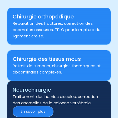
Chirurgie orthopédique
Réparation des fractures, correction des
anomalies osseuses, TPLO pour la rupture du
ligament croisé.
Chirurgie des tissus mous
Retrait de tumeurs, chirurgies thoraciques et
abdominales complexes.
Neurochirurgie
Traitement des hernies discales, correction
des anomalies de la colonne vertébrale.
En savoir plus