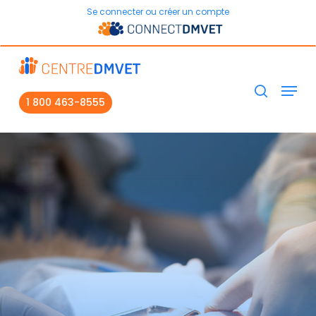
Skip
Se connecter ou créer un compte
to
main
Close
content
Menu
search
Menu
1 800 463-8555