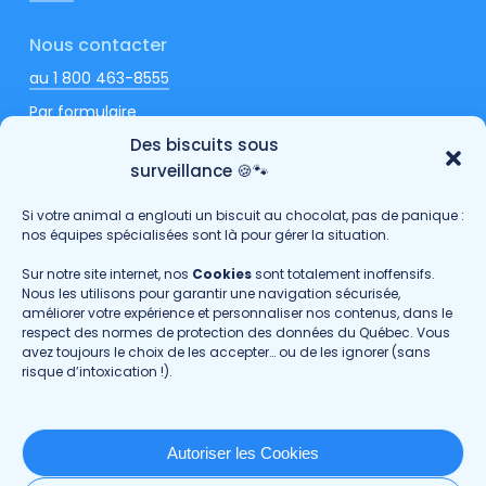
Nous contacter
au 1 800 463-8555
Par formulaire
Des biscuits sous
surveillance 🍪🐾
Si votre animal a englouti un biscuit au chocolat, pas de panique :
Fondation hoPi
nos équipes spécialisées sont là pour gérer la situation.
Passionimo
Sur notre site internet, nos
Cookies
sont totalement inoffensifs.
Nous les utilisons pour garantir une navigation sécurisée,
Faites-nous part de vos commentaires
améliorer votre expérience et personnaliser nos contenus, dans le
respect des normes de protection des données du Québec. Vous
avez toujours le choix de les accepter… ou de les ignorer (sans
Politique de confidentialité
risque d’intoxication !).
©Copyright
2026
· GROUPE DMV
Autoriser les Cookies