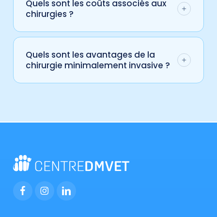
Quels sont les coûts associés aux
gestion optimale de la douleur avant,
chirurgies ?
pendant et après l’intervention.
Les coûts varient en fonction de la
complexité de l’intervention. Une estimation
Quels sont les avantages de la
détaillée vous sera fournie après la
chirurgie minimalement invasive ?
consultation initiale.
Ces techniques réduisent la douleur
postopératoire, accélèrent la récupération
et minimisent les risques de complications.