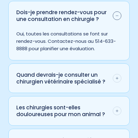
Dois-je prendre rendez-vous pour
une consultation en chirurgie ?
Oui, toutes les consultations se font sur
rendez-vous. Contactez-nous au 514-633-
8888 pour planifier une évaluation.
Quand devrais-je consulter un
chirurgien vétérinaire spécialisé ?
Si votre animal présente des fractures
complexes, des tumeurs, des troubles
Les chirurgies sont-elles
neurologiques ou nécessite une intervention
douloureuses pour mon animal ?
spécifique, une consultation avec un
chirurgien spécialisé est recommandée.
Nos chirurgiens collaborent étroitement avec
des anesthésiologistes pour garantir une