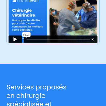
Services
proposés
en
chirurgie
spécialisée
et