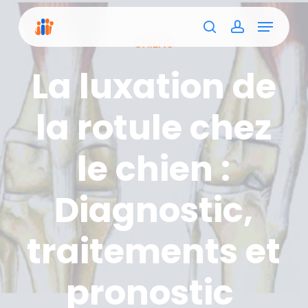
Skip
Menu
to
main
search
account
Close
CHIENS
content
Menu
La luxation de
la rotule chez
le chien :
Diagnostic,
traitements et
pronostic