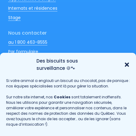
Internats et résidences
Stage
Nous contacter
au 1 800 463-8555
Par formulaire
Des biscuits sous
surveillance 🍪🐾
Si votre animal a englouti un biscuit au chocolat, pas de panique :
Fondation hoPi
nos équipes spécialisées sont là pour gérer la situation.
Passionimo
Sur notre site internet, nos
Cookies
sont totalement inoffensifs.
Nous les utilisons pour garantir une navigation sécurisée,
Faites-nous part de vos commentaires
améliorer votre expérience et personnaliser nos contenus, dans le
respect des normes de protection des données du Québec. Vous
avez toujours le choix de les accepter… ou de les ignorer (sans
Politique de confidentialité
risque d’intoxication !).
©Copyright
2026
· GROUPE DMV