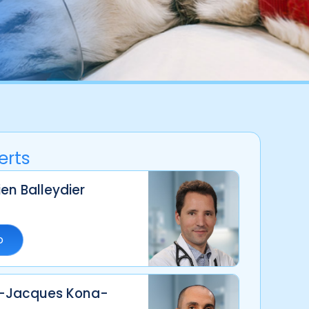
erts
ien Balleydier
o
n-Jacques Kona-