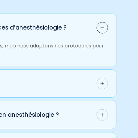
ces d’anesthésiologie ?
ts, mais nous adaptons nos protocoles pour
ise ces derniers grâce à des protocoles
odernes.
en anesthésiologie ?
 de santé de votre animal et préparer un