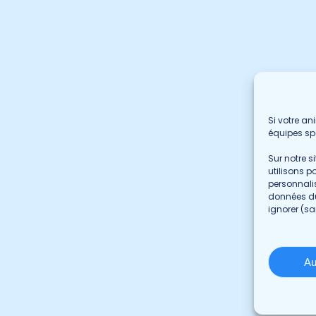
Si votre an
équipes spé
Sur notre si
utilisons p
personnali
données du
ignorer (sa
Les 5 CENTREDMVET
Ca
Urgences 24/7
St-Hubert
Opp
Spécialités vétérinaires
Au
Blainville
Int
Montréal
St
Québec