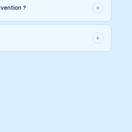
rvention ?
e analgésique adapté sera mis en place pour
re pour surveiller l’animal après