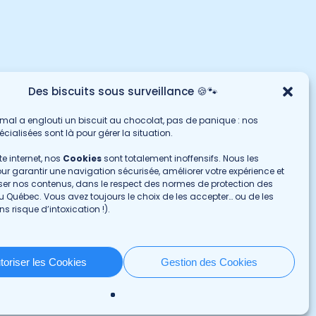
Des biscuits sous surveillance 🍪🐾
imal a englouti un biscuit au chocolat, pas de panique : nos
cialisées sont là pour gérer la situation.
te internet, nos
Cookies
sont totalement inoffensifs. Nous les
our garantir une navigation sécurisée, améliorer votre expérience et
ser nos contenus, dans le respect des normes de protection des
 Québec. Vous avez toujours le choix de les accepter… ou de les
ns risque d’intoxication !).
rrières
Nous contacter
ortunités d’emploi
au 1 800 463-8555
toriser les Cookies
Gestion des Cookies
ernats et résidences
Par formulaire
age