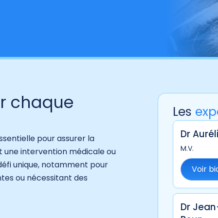
r chaque
Les
exp
Dr Aurél
ssentielle pour assurer la
M.V.
t une intervention médicale ou
 défi unique, notamment pour
Voir bi
ntes ou nécessitant des
Dr Jea