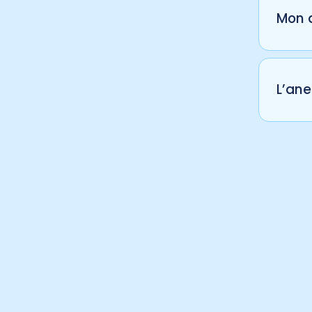
protoc
Mon a
Éc
Notre 
assure
L’ane
Dans l
l’inter