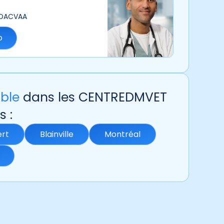
 DACVAA
o
ble
dans les CENTREDMVET
s :
ert
Blainville
Montréal