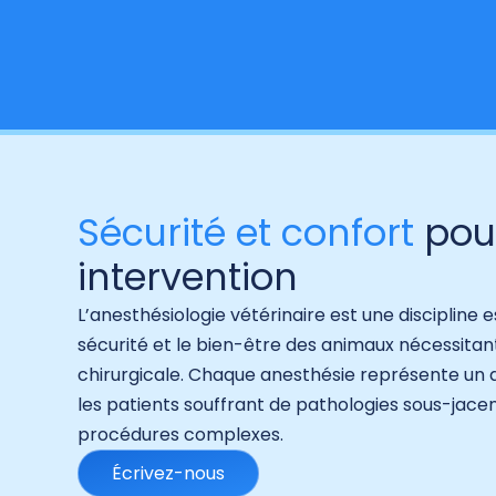
Sécurité et confort
pou
intervention
Hit enter to search or ESC to close
L’anesthésiologie vétérinaire est une discipline e
sécurité et le bien-être des animaux nécessitan
chirurgicale. Chaque anesthésie représente un
les patients souffrant de pathologies sous-jace
procédures complexes.
Écrivez-nous