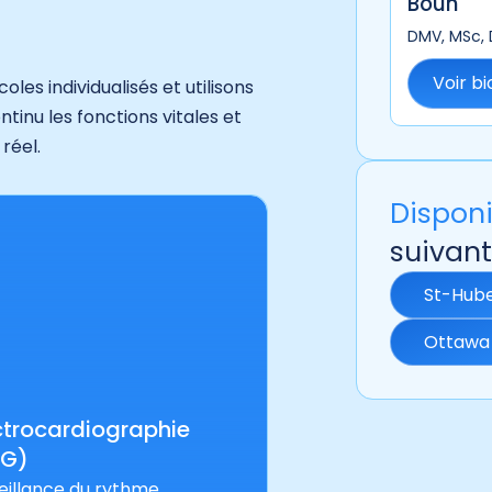
Boun
DMV, MSc,
Voir bi
s individualisés et utilisons
tinu les fonctions vitales et
réel.
Disponi
suivant
St-Hub
Ottawa
ctrocardiographie
CG)
eillance du rythme