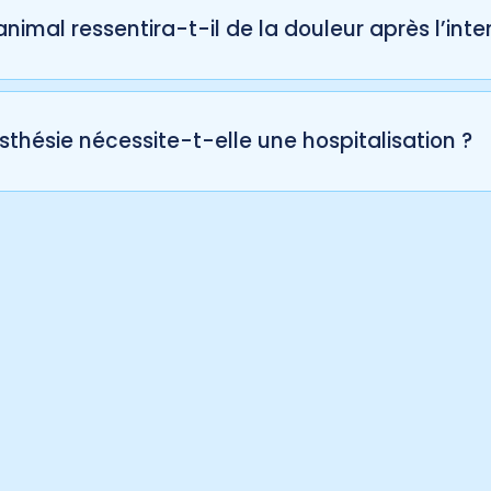
ole adapté.
nimal ressentira-t-il de la douleur après l’inte
rivez-nous
priorité est de prévenir et gérer la douleur. Un protocol
r le confort de votre animal.
sthésie nécessite-t-elle une hospitalisation ?
a plupart des cas, une hospitalisation courte est nécessai
vention.