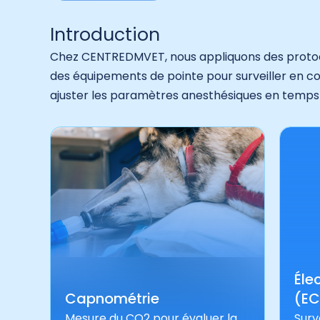
Introduction
Chez CENTREDMVET, nous appliquons des protocole
des équipements de pointe pour surveiller en con
ajuster les paramètres anesthésiques en temps 
Éle
Capnométrie
(E
Mesure du CO2 pour évaluer la
Surv