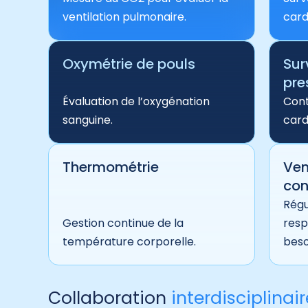
ventilation pulmonaire.
card
Oxymétrie de pouls
Sur
pre
Évaluation de l’oxygénation
Cont
sanguine.
card
Thermométrie
Ven
con
Régu
Gestion continue de la
resp
température corporelle.
beso
Collaboration
interdisciplinair