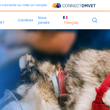
e connecter ou créer un compte
Nous
sear
Carrières
VET
joindre
Français