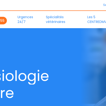
S
Urgences
Spécialités
Les 5
555
24/7
vétérinaires
CENTREDM
s
i
o
l
o
g
i
e
r
e