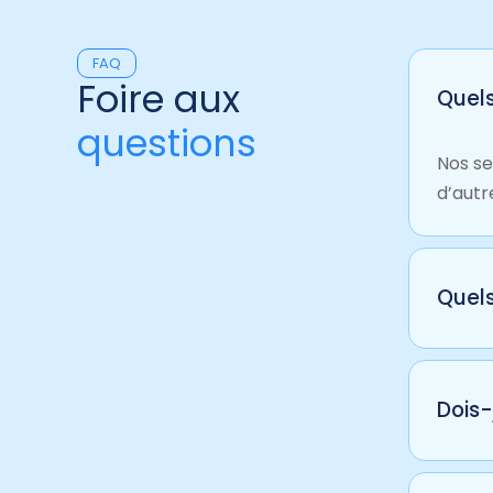
FAQ
Foire aux
Quels
questions
Nos se
d’autr
Quels
Bien q
person
Dois-
Oui, u