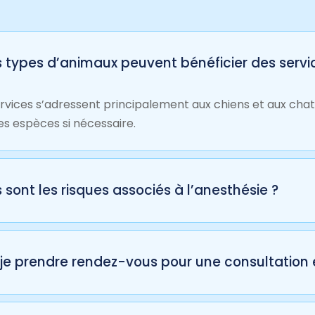
 types d’animaux peuvent bénéficier des servi
rvices s’adressent principalement aux chiens et aux cha
es espèces si nécessaire.
 sont les risques associés à l’anesthésie ?
ue l’anesthésie comporte des risques, notre équipe minim
nalisés, une surveillance avancée et des équipements m
je prendre rendez-vous pour une consultation 
ne consultation préalable est requise pour évaluer l’état