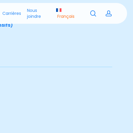
Nous
search
accoun
Carrières
joindre
Français
nsifs)