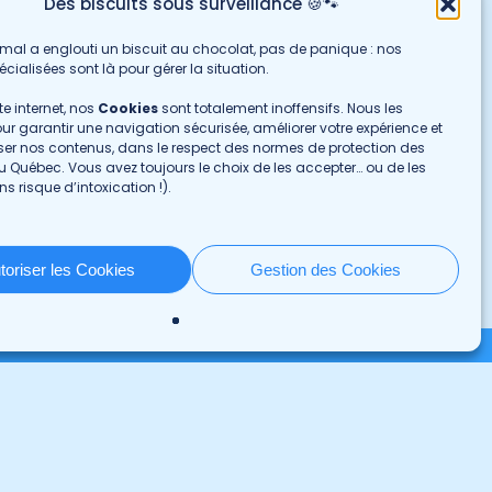
Des biscuits sous surveillance 🍪🐾
imal a englouti un biscuit au chocolat, pas de panique : nos
cialisées sont là pour gérer la situation.
te internet, nos
Cookies
sont totalement inoffensifs. Nous les
our garantir une navigation sécurisée, améliorer votre expérience et
ser nos contenus, dans le respect des normes de protection des
rrières
Nous contacter
 Québec. Vous avez toujours le choix de les accepter… ou de les
ns risque d’intoxication !).
ortunités d’emploi
au 1 800 463-8555
ernats et résidences
Par formulaire
age
toriser les Cookies
Gestion des Cookies
 de confidentialité
©Copyright
2026
· GROUPE DMV